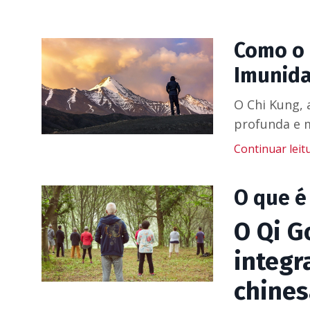
Como o 
Imunid
O Chi Kung, 
profunda e m
Continuar leitu
O que é
O Qi G
integr
chines