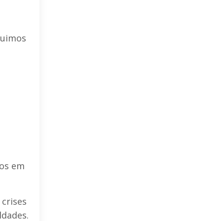
guimos
mos em
crises
ldades.