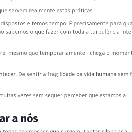
e servem realmente estas práticas.
dispostos e temos tempo. É precisamente para qu
ão sabemos o que fazer com toda a turbulência inte
mpre, mesmo que temporariamente - chega o momen
tecer. De sentir a fragilidade da vida humana sem f
, muitas vezes sem sequer perceber que estamos a
ar a nós
 todas as emoções que surgem. Tentar silenciar a