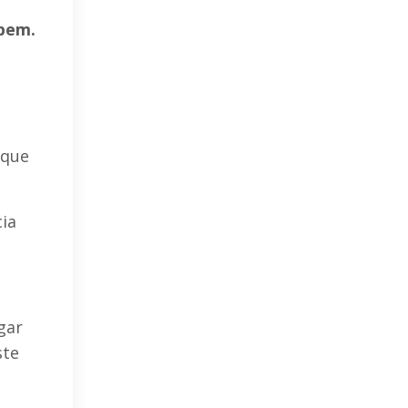
 bem.
 que
cia
gar
ste