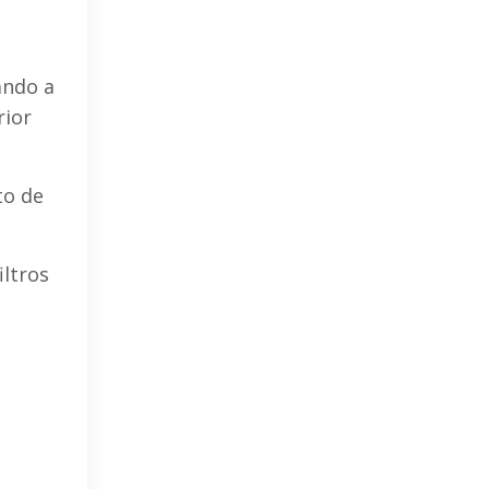
ando a
rior
to de
iltros