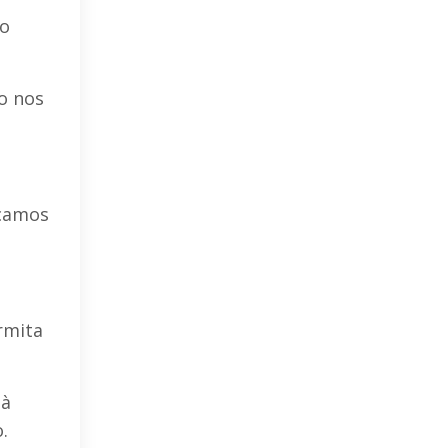
no
ão nos
icamos
rmita
 à
.