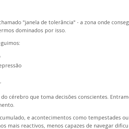
chamado "janela de tolerância" - a zona onde conse
ermos dominados por isso.
eguimos:
o
epressão
r
e do cérebro que toma decisões conscientes. Entra
mento.
 acumulado, e acontecimentos como tempestades ou 
os mais reactivos, menos capazes de navegar dificu