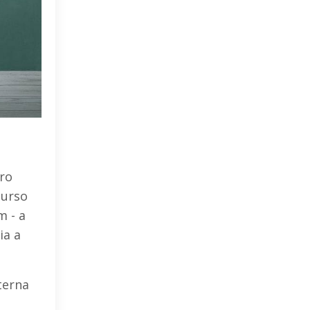
ro
curso
m - a
ia a
terna