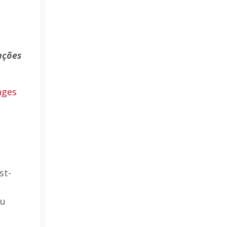
ações
nges
st-
eu