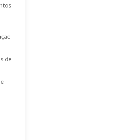
ntos
ação
is de
he