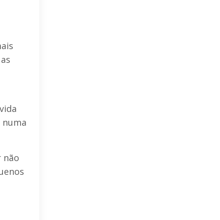
mais
 as
e
vida
e numa
r não
quenos