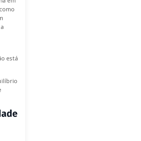
lha em
 como
em
 a
ão está
líbrio
e
dade