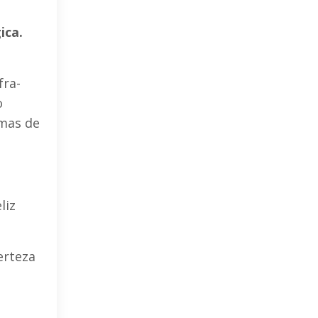
ica.
fra-
o
 mas de
liz
erteza