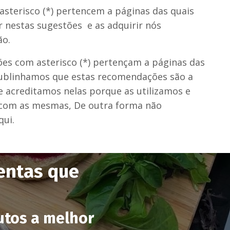
sterisco (*) pertencem a páginas das quais
ar nestas sugestões e as adquirir nós
ão.
ões com
asterisco (*) pertençam a páginas das
sublinhamos que estas
recomendações são a
e acreditamos nelas porque as utilizamos e
 com as mesmas, De outra forma não
ui.
mentas que
utos a melhor