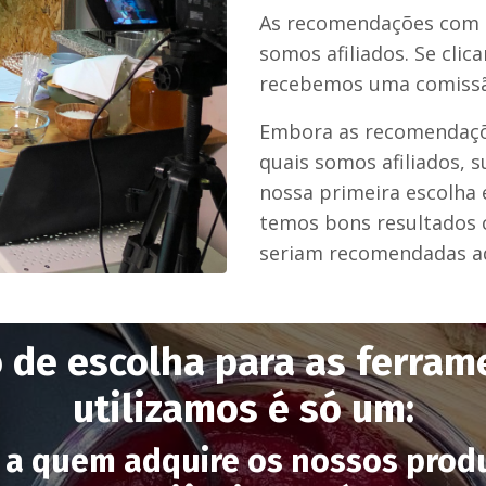
As recomendações com a
somos afiliados. Se clic
recebemos uma comiss
Embora as recomendaç
quais somos afiliados, 
nossa primeira escolha 
temos bons resultados
seriam recomendadas aq
o de escolha para as ferra
utilizamos é só um:
 a quem adquire os nossos prod