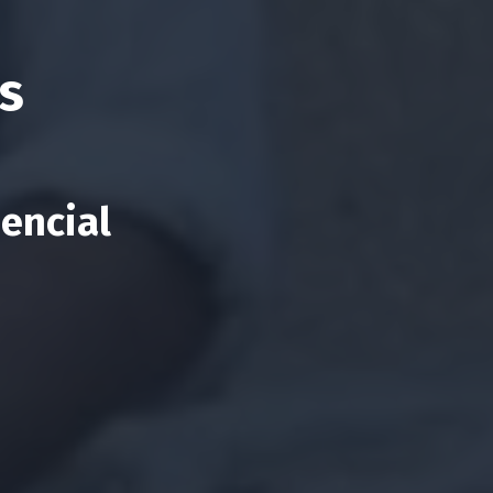
os
encial