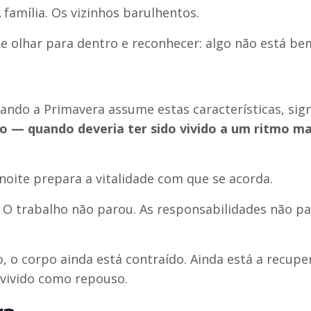
 família. Os vizinhos barulhentos.
ue olhar para dentro e reconhecer: algo não está be
ando a Primavera assume estas características, sign
so — quando deveria ter sido vivido a um ritmo ma
noite prepara a vitalidade com que se acorda.
O trabalho não parou. As responsabilidades não p
 o corpo ainda está contraído. Ainda está a recupe
vivido como repouso.