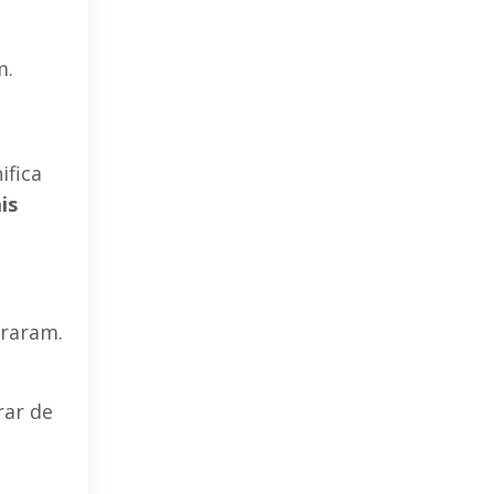
m.
ifica
is
araram.
rar de