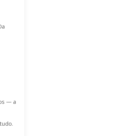
Da
nos — a
 tudo.