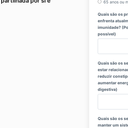
partilhada por si é
65 anos ou m
Quais são os pr
enfrenta atualm
imunidade? (Por
possível)
Quais são os s
estar relaciona
reduzir constip
aumentar energ
digestiva)
Quais são os s
manter um sist